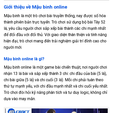
Giới thiệu về Mậu binh online
Mậu binh là một trò chơi bài truyền thống, nay được số hóa
thành phiên bản trực tuyến. Trò chơi sử dụng bộ bài Tây 52
lá, yêu cầu người chơi sắp xếp bài thành các chi mạnh nhất
để đối đầu với đối thủ. Với giao diện thân thiện và tính năng
hiện đại, trò chơi mang đến trải nghiệm giải trí đỉnh cao cho
người mới.
Mậu binh online là gì?
Mậu binh online là một game bài chiến thuật, nơi người chơi
nhận 13 lá bài và sắp xếp thành 3 chi: chi đầu của bài (5 lá),
chi bài giữa (5 lá) và chi cuối (3 lá). Mỗi chi phải tuân theo
thứ tự mạnh yếu, với chi đầu mạnh nhất và chi cuối yếu nhất.
Trò chơi đòi hỏi kỹ năng phân tích và tư duy logic, không chỉ
dựa vào may mắn.