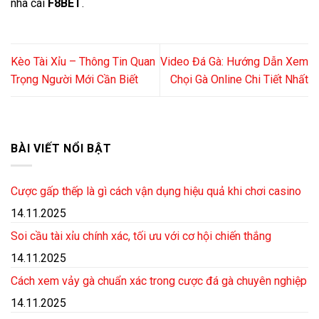
nhà cái
F8BET
.
Kèo Tài Xỉu – Thông Tin Quan
Video Đá Gà: Hướng Dẫn Xem
Trọng Người Mới Cần Biết
Chọi Gà Online Chi Tiết Nhất
BÀI VIẾT NỔI BẬT
Cược gấp thếp là gì cách vận dụng hiệu quả khi chơi casino
14.11.2025
Soi cầu tài xỉu chính xác, tối ưu với cơ hội chiến thắng
14.11.2025
Cách xem vảy gà chuẩn xác trong cược đá gà chuyên nghiệp
14.11.2025