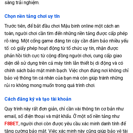
sàng trải nghiệm.
Chọn nền tảng chơi uy tín
Trước tiên, để bắt đầu chơi Mậu binh online một cách an
toàn, người chơi cần tìm đến những nền tảng được cấp phép
rõ ràng. Một cổng game đáng tin cậy cần đảm bảo nhiều yếu
tố: có giấy phép hoạt động từ tổ chức uy tín, nhận được
phản hồi tích cực từ cộng đồng người chơi, cung cấp giao
diện dễ sử dụng trên cả máy tính lẫn thiết bị di động và có
chính sách bảo mật minh bạch. Việc chọn đúng nơi không chỉ
bảo vệ thông tin cá nhân của bạn mà còn giúp tránh những
rủi ro không mong muốn trong quá trình chơi.
Cách đăng ký và tạo tài khoản
Quy trình này rất đơn giản, chỉ cần vài thông tin cơ bản như
email, số điện thoại và mật khẩu. Ở một số nền tảng như
F8BET
, người chơi còn được yêu cầu xác minh danh tính để
tăng cường bảo mật. Việc xác minh này cũng giúp bảo vệ tài