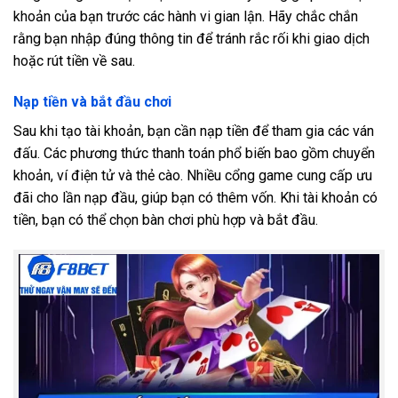
khoản của bạn trước các hành vi gian lận. Hãy chắc chắn
rằng bạn nhập đúng thông tin để tránh rắc rối khi giao dịch
hoặc rút tiền về sau.
Nạp tiền và bắt đầu chơi
Sau khi tạo tài khoản, bạn cần nạp tiền để tham gia các ván
đấu. Các phương thức thanh toán phổ biến bao gồm chuyển
khoản, ví điện tử và thẻ cào. Nhiều cổng game cung cấp ưu
đãi cho lần nạp đầu, giúp bạn có thêm vốn. Khi tài khoản có
tiền, bạn có thể chọn bàn chơi phù hợp và bắt đầu.