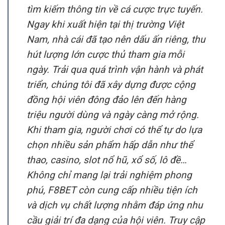
tìm kiếm thông tin về cá cược trực tuyến.
Ngay khi xuất hiện tại thị trường Việt
Nam, nhà cái đã tạo nên dấu ấn riêng, thu
hút lượng lớn cược thủ tham gia mỗi
ngày. Trải qua quá trình vận hành và phát
triển, chúng tôi đã xây dựng được cộng
đồng hội viên đông đảo lên đến hàng
triệu người dùng và ngày càng mở rộng.
Khi tham gia, người chơi có thể tự do lựa
chọn nhiều sản phẩm hấp dẫn như thể
thao, casino, slot nổ hũ, xổ số, lô đề…
Không chỉ mang lại trải nghiệm phong
phú, F8BET còn cung cấp nhiều tiện ích
và dịch vụ chất lượng nhằm đáp ứng nhu
cầu giải trí đa dạng của hội viên. Truy cập