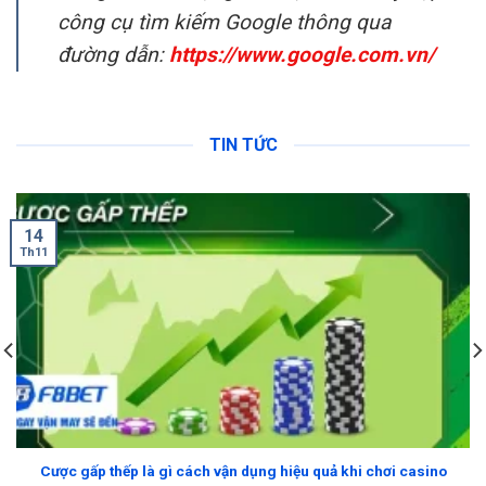
công cụ tìm kiếm Google thông qua
đường dẫn:
https://www.google.com.vn/
TIN TỨC
14
Th11
Cược gấp thếp là gì cách vận dụng hiệu quả khi chơi casino